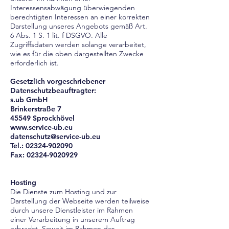
Interessensabwägung überwiegenden
berechtigten Interessen an einer korrekten
Darstellung unseres Angebots gemäß Art.
6 Abs. 1 S. 1 lit. f DSGVO. Alle
Zugriffsdaten werden solange verarbeitet,
wie es für die oben dargestellten Zwecke
erforderlich ist.
Gesetzlich vorgeschriebener
Datenschutzbeauftragter:
s.ub GmbH
Brinkerstraße 7
45549 Sprockhövel
www.service-ub.eu
datenschutz@service-ub.eu
Tel.:
02324-902090
Fax:
02324-9020929
Hosting
Die Dienste zum Hosting und zur
Darstellung der Webseite werden teilweise
durch unsere Dienstleister im Rahmen
einer Verarbeitung in unserem Auftrag
erbracht. Soweit im Rahmen der