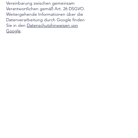
Vereinbarung zwischen gemeinsam
Verantwortlichen gemäß Art. 26 DSGVO.
Weitergehende Informationen über die
Datenverarbeitung durch Google finden
Sie in den
Datenschutzhinweisen von
Google
.
Zum Zweck der Webseitenanalyse werden
mit Google Analytics Daten (IP-Adresse,
Zeitpunkt des Besuchs, Geräte- und
Browser-Informationen sowie Informationen
zu Ihrer Nutzung unserer Webseite)
automatisch erhoben und gespeichert, aus
denen unter Verwendung von
Pseudonymen Nutzungsprofile erstellt
werden. Hierzu können Cookies eingesetzt
werden. Wenn Sie unsere Webseite aus
der EU besuchen, wird Ihre IP-Adresse auf
einem Server mit Stand in der EU zur
Ableitung von Standortdaten gespeichert
und danach sofort gelöscht, bevor der
Traffic zur Verarbeitung auf weiteren
Servern von Google weitergeleitet wird.
Die Datenverarbeitung erfolgt auf
Grundlage einer Vereinbarung über die