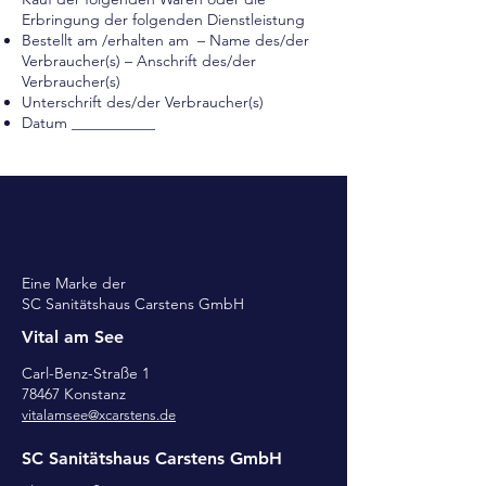
Erbringung der folgenden Dienstleistung
Bestellt am /erhalten am – Name des/der
Verbraucher(s) – Anschrift des/der
Verbraucher(s)
Unterschrift des/der Verbraucher(s)
Datum ___________
Eine Marke der
SC Sanitätshaus Carstens GmbH
Vital am See
Carl-Benz-Straße 1
78467 Konstanz
vitalamsee@xcarstens.de
SC Sanitätshaus Carstens GmbH