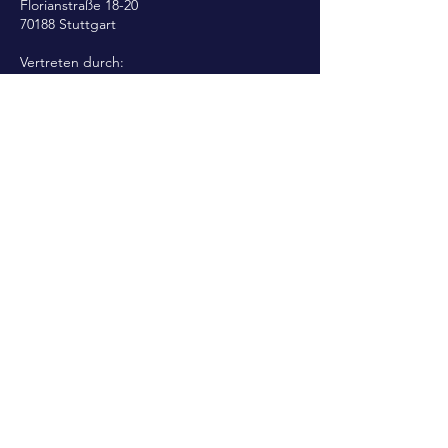
Florianstraße 18-20
70188 Stuttgart
Vertreten durch:
Johannes Carstens
Steffen Weishaupt
Handelsregister HRB 17645
Registergericht: Amtsgericht Stuttgart
Umsatzsteuer-Identifikationsnummer gemäß
§27a Umsatzsteuergesetz
DE177279813
+49 7531 60437
+49 800 734 244 533
(24-Stunden-Notruf)